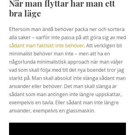
När man flyttar har man ett
bra läge
Eftersom man ändå behöver packa ner och sortera
alla saker – varför inte passa på att göra sig av med
sådant man faktiskt inte behöver
. Att verkligen bli
minimalist behöver man inte – men att ha en
någorlunda minimalistisk approach när man väljer
vad som skall följa med till det nya boendet tror jag
starkt på. Man skall absolut inte slänga sådant man
använder eller behöver. Det man skall slänga är
sådant som man antingen inte längre uppskattar,
exempelvis en tavla. Eller sådant man inte längre
använder, exempelvis en glassmaskin.