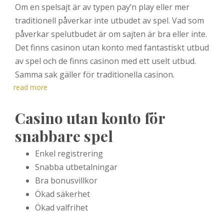
Om en spelsajt är av typen pay’n play eller mer
traditionell påverkar inte utbudet av spel. Vad som
påverkar spelutbudet är om sajten är bra eller inte.
Det finns casinon utan konto med fantastiskt utbud
av spel och de finns casinon med ett uselt utbud.
Samma sak gäller för traditionella casinon.
read more
Casino utan konto för
snabbare spel
Enkel registrering
Snabba utbetalningar
Bra bonusvillkor
Ökad säkerhet
Ökad valfrihet