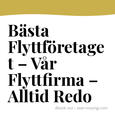
Skip
to
content
Bästa
Flyttföretage
t – Vår
Flyttfirma –
Alltid Redo
Besök oss – ever-moving.com