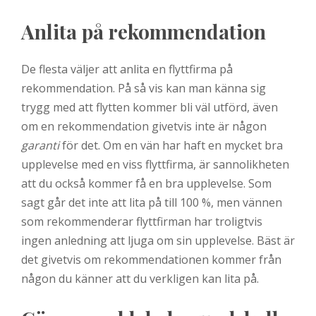
Anlita på rekommendation
De flesta väljer att anlita en flyttfirma på
rekommendation. På så vis kan man känna sig
trygg med att flytten kommer bli väl utförd, även
om en rekommendation givetvis inte är någon
garanti
för det. Om en vän har haft en mycket bra
upplevelse med en viss flyttfirma, är sannolikheten
att du också kommer få en bra upplevelse. Som
sagt går det inte att lita på till 100 %, men vännen
som rekommenderar flyttfirman har troligtvis
ingen anledning att ljuga om sin upplevelse. Bäst är
det givetvis om rekommendationen kommer från
någon du känner att du verkligen kan lita på.