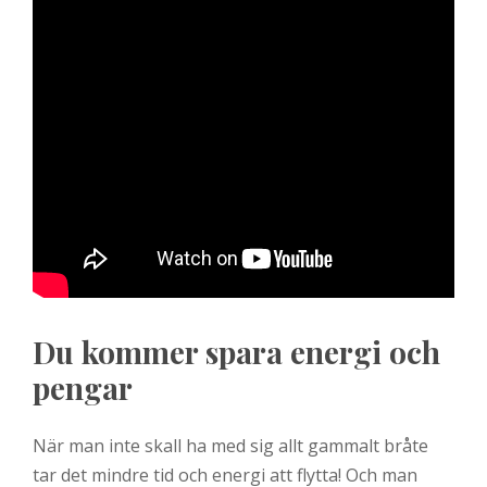
Du kommer spara energi och
pengar
När man inte skall ha med sig allt gammalt bråte
tar det mindre tid och energi att flytta! Och man