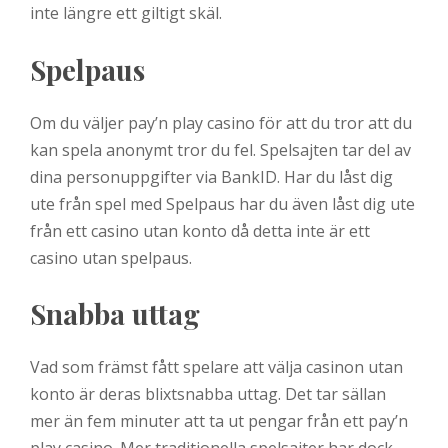
inte längre ett giltigt skäl.
Spelpaus
Om du väljer pay’n play casino för att du tror att du
kan spela anonymt tror du fel. Spelsajten tar del av
dina personuppgifter via BankID. Har du låst dig
ute från spel med Spelpaus har du även låst dig ute
från ett casino utan konto då detta inte är ett
casino utan spelpaus.
Snabba uttag
Vad som främst fått spelare att välja casinon utan
konto är deras blixtsnabba uttag. Det tar sällan
mer än fem minuter att ta ut pengar från ett pay’n