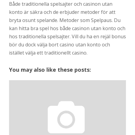
Både traditionella spelsajter och casinon utan
konto är säkra och de erbjuder metoder för att
bryta osunt spelande. Metoder som Spelpaus. Du
kan hitta bra spel hos både casinon utan konto och
hos traditionella spelsajter. Vill du ha en rejäl bonus
bör du dock välja bort casino utan konto och
istället välja ett traditionellt casino.
You may also like these posts: