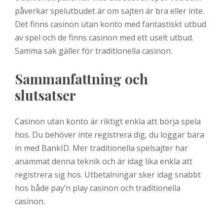
påverkar spelutbudet är om sajten är bra eller inte.
Det finns casinon utan konto med fantastiskt utbud
av spel och de finns casinon med ett uselt utbud.
Samma sak gäller för traditionella casinon.
Sammanfattning och
slutsatser
Casinon utan konto är riktigt enkla att börja spela
hos. Du behöver inte registrera dig, du loggar bara
in med BankID. Mer traditionella spelsajter har
anammat denna teknik och är idag lika enkla att
registrera sig hos. Utbetalningar sker idag snabbt
hos både pay’n play casinon och traditionella
casinon.