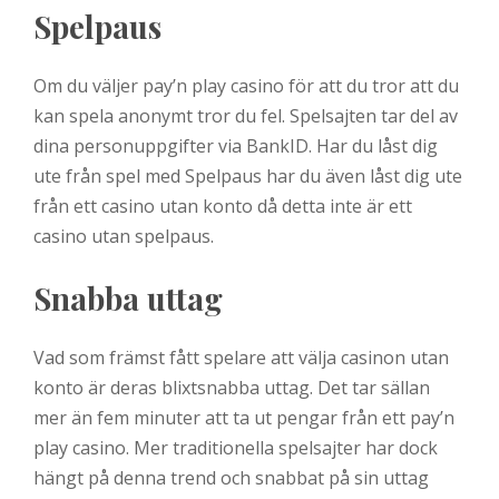
Spelpaus
Om du väljer pay’n play casino för att du tror att du
kan spela anonymt tror du fel. Spelsajten tar del av
dina personuppgifter via BankID. Har du låst dig
ute från spel med Spelpaus har du även låst dig ute
från ett casino utan konto då detta inte är ett
casino utan spelpaus.
Snabba uttag
Vad som främst fått spelare att välja casinon utan
konto är deras blixtsnabba uttag. Det tar sällan
mer än fem minuter att ta ut pengar från ett pay’n
play casino. Mer traditionella spelsajter har dock
hängt på denna trend och snabbat på sin uttag