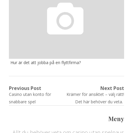
Hur är det att jobba på en flyttfirma?
Post
Previous Post
Next Post
Previous
Next
Casino utan konto för
Krämer för ansiktet – välj rätt!
navigation
post:
post:
snabbare spel
Det här behöver du veta.
Meny
Allt du behöver veta om casino utan spelpaus