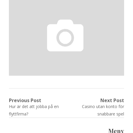
Post
Previous Post
Next Post
Previous
Next
Hur är det att jobba på en
Casino utan konto för
navigation
post:
post:
flyttfirma?
snabbare spel
Meny