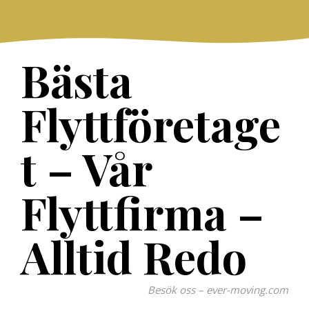
Skip
to
content
Bästa
Flyttföretage
t – Vår
Flyttfirma –
Alltid Redo
Besök oss – ever-moving.com